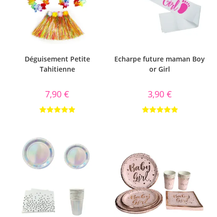
Déguisement Petite
Echarpe future maman Boy
Tahitienne
or Girl
7,90
€
3,90
€
Note
5.00
Note
5.00
sur 5
sur 5