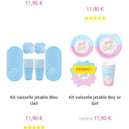
11,90
€
11,90
€
Note
5.00
sur 5
PROMO !
Kit vaisselle jetable Bleu
Kit vaisselle jetable Boy or
clair
Girl
11,90
€
11,90
€
14,90
€