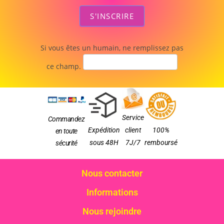
S'INSCRIRE
Si vous êtes un humain, ne remplissez pas
ce champ.
Service
Commandez
Expédition
client
100%
en toute
sous 48H
7J/7
remboursé
sécurité
Nous contacter
Informations
Nous rejoindre