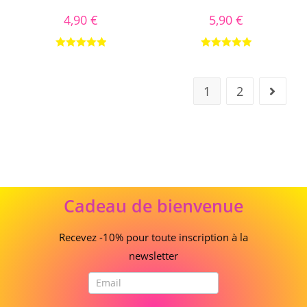
4,90
€
5,90
€
Note
5.00
Note
5.00
sur 5
sur 5
1
2
Cadeau
Cadeau de bienvenue
de
bienvenue
Recevez -10% pour toute inscription à la
newsletter