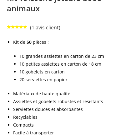
animaux
(
1
avis client)
Noté
1
5.00
sur 5
Kit de
50
pièces :
basé sur
notation
10 grandes assiettes en carton de 23 cm
client
10 petites assiettes en carton de 18 cm
10 gobelets en carton
20 serviettes en papier
Matériaux de haute qualité
Assiettes et gobelets robustes et résistants
Serviettes douces et absorbantes
Recyclables
Compacts
Facile à transporter