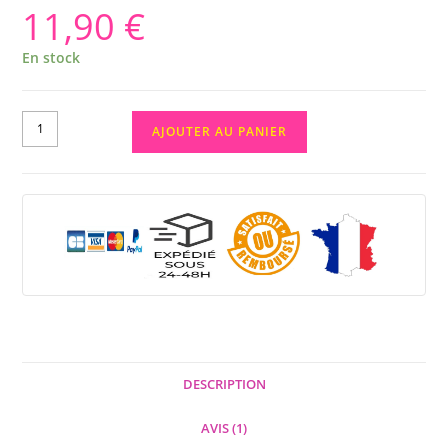
11,90
€
En stock
AJOUTER AU PANIER
DESCRIPTION
AVIS (1)