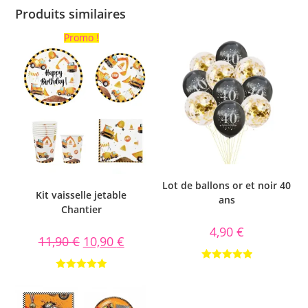
Produits similaires
Promo !
Lot de ballons or et noir 40
Kit vaisselle jetable
ans
Chantier
4,90
€
11,90
€
10,90
€
Note
5.00
Note
5.00
sur 5
sur 5