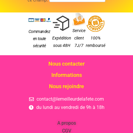
Service
Commandez
Expédition
client
100%
en toute
sous 48H
7J/7
remboursé
sécurité
Nous contacter
Informations
Nous rejoindre
contact@lemeilleurdelafete.com
du lundi au vendredi de 9h à 18h
A propos
CGV