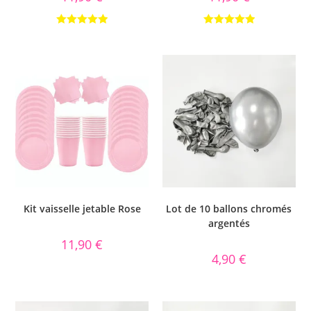
Note
5.00
Note
5.00
sur 5
sur 5
Kit vaisselle jetable Rose
Lot de 10 ballons chromés
argentés
11,90
€
4,90
€