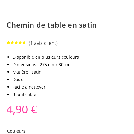
Chemin de table en satin
(
1
avis client)
Noté
1
5.00
sur 5
Disponible en plusieurs couleurs
basé sur
Dimensions : 275 cm x 30 cm
notation
client
Matière : satin
Doux
Facile à nettoyer
Réutilisable
4,90
€
Couleurs