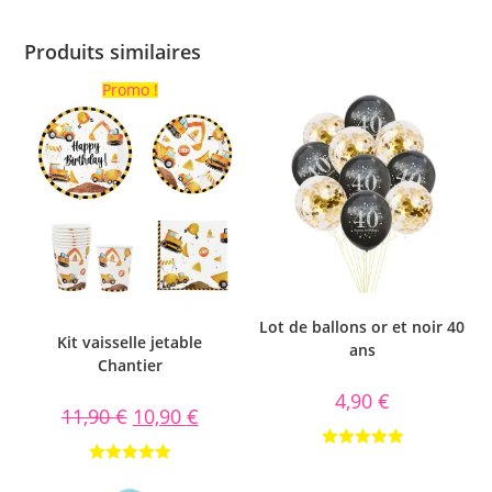
Produits similaires
Promo !
Lot de ballons or et noir 40
Kit vaisselle jetable
ans
Chantier
4,90
€
11,90
€
10,90
€
Note
5.00
Note
5.00
sur 5