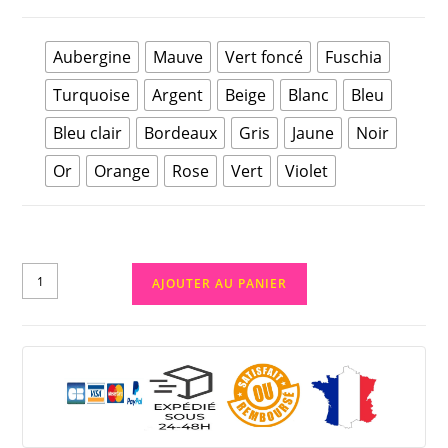
Aubergine
Mauve
Vert foncé
Fuschia
Turquoise
Argent
Beige
Blanc
Bleu
Bleu clair
Bordeaux
Gris
Jaune
Noir
Or
Orange
Rose
Vert
Violet
AJOUTER AU PANIER