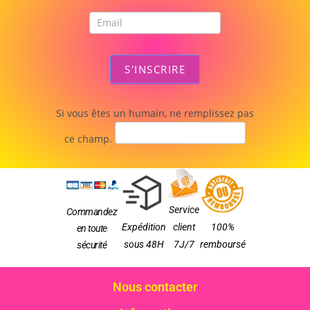
S'INSCRIRE
Si vous êtes un humain, ne remplissez pas
ce champ.
Service
Commandez
Expédition
client
100%
en toute
sous 48H
7J/7
remboursé
sécurité
Nous contacter