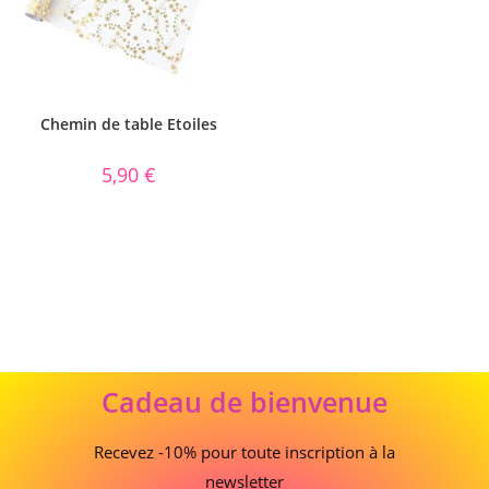
Chemin de table Etoiles
5,90
€
Cadeau
Cadeau de bienvenue
de
bienvenue
Recevez -10% pour toute inscription à la
newsletter