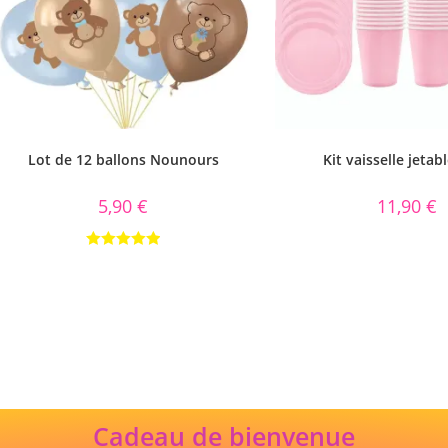
Lot de 12 ballons Nounours
Kit vaisselle jetab
5,90
€
11,90
€
Note
5.00
sur 5
Cadeau de bienvenue