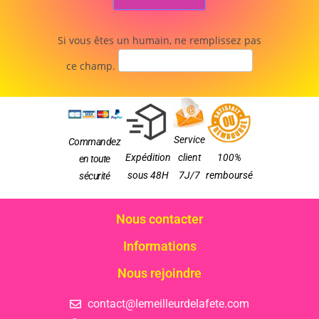
Si vous êtes un humain, ne remplissez pas
ce champ.
Service
Commandez
Expédition
client
100%
en toute
sous 48H
7J/7
remboursé
sécurité
Nous contacter
Informations
Nous rejoindre
contact@lemeilleurdelafete.com