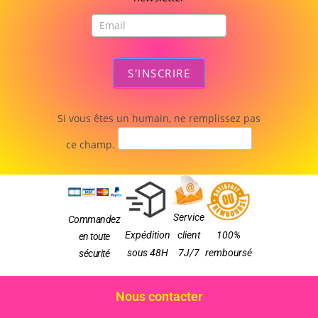
S'INSCRIRE
Si vous êtes un humain, ne remplissez pas
ce champ.
Service
Commandez
Expédition
client
100%
en toute
sous 48H
7J/7
remboursé
sécurité
Nous contacter