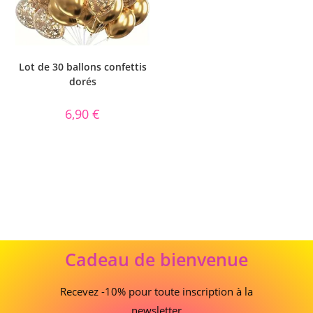
Lot de 30 ballons confettis
dorés
6,90
€
Cadeau
Cadeau de bienvenue
de
bienvenue
Recevez -10% pour toute inscription à la
newsletter