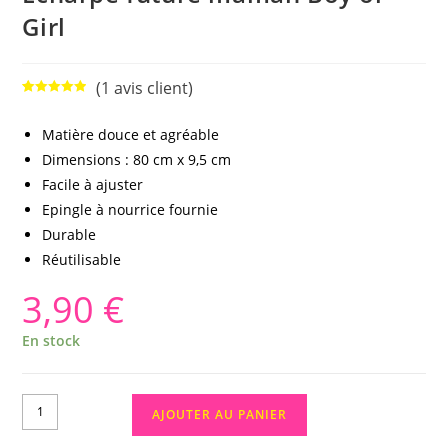
Girl
(
1
avis client)
Noté
1
5.00
sur 5
Matière douce et agréable
basé sur
Dimensions : 80 cm x 9,5 cm
notation
client
Facile à ajuster
Epingle à nourrice fournie
Durable
Réutilisable
3,90
€
En stock
AJOUTER AU PANIER