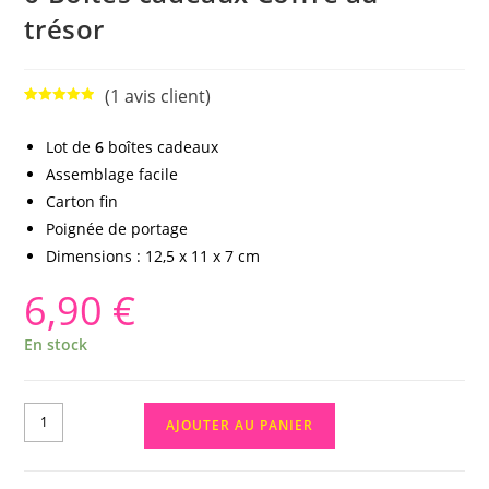
trésor
(
1
avis client)
Noté
1
5.00
sur 5
Lot de
6
boîtes cadeaux
basé sur
Assemblage facile
notation
client
Carton fin
Poignée de portage
Dimensions : 12,5 x 11 x 7 cm
6,90
€
En stock
AJOUTER AU PANIER