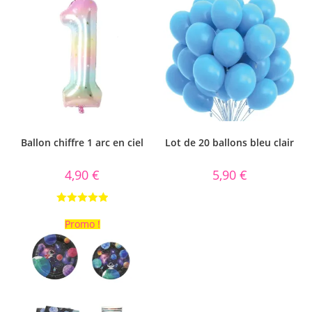
Ballon chiffre 1 arc en ciel
Lot de 20 ballons bleu clair
4,90
€
5,90
€
Note
5.00
Promo !
sur 5