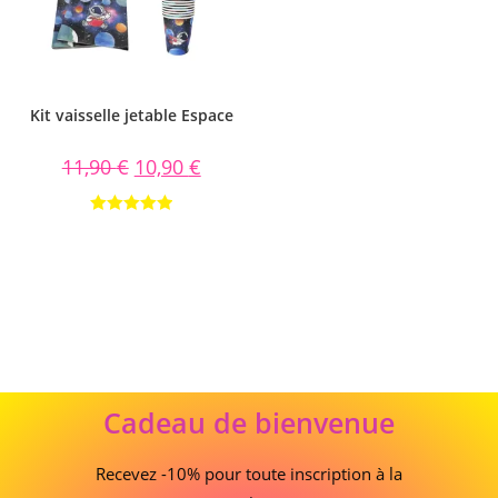
Kit vaisselle jetable Espace
11,90
€
10,90
€
Note
5.00
sur 5
Cadeau
Cadeau de bienvenue
de
bienvenue
Recevez -10% pour toute inscription à la