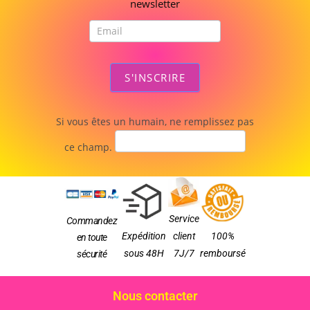
newsletter
S'INSCRIRE
Si vous êtes un humain, ne remplissez pas
ce champ.
Service
Commandez
Expédition
client
100%
en toute
sous 48H
7J/7
remboursé
sécurité
Nous contacter