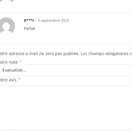
R***t
–
3 septembre 2025
Parfait
otre adresse e-mail ne sera pas publiée.
Les champs obligatoires 
otre note
*
otre avis
*