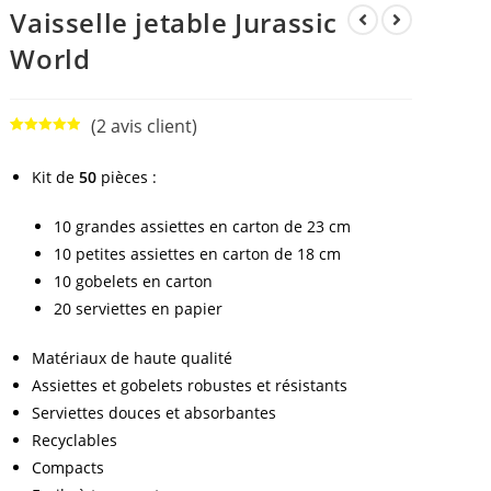
Vaisselle jetable Jurassic
World
(
2
avis client)
Noté
2
5.00
sur 5
Kit de
50
pièces :
basé sur
notations
10 grandes assiettes en carton de 23 cm
client
10 petites assiettes en carton de 18 cm
10 gobelets en carton
20 serviettes en papier
Matériaux de haute qualité
Assiettes et gobelets robustes et résistants
Serviettes douces et absorbantes
Recyclables
Compacts