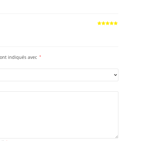
5
Note
5
sur
5
sont indiqués avec
*