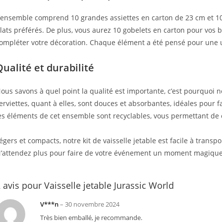
’ensemble comprend 10 grandes assiettes en carton de 23 cm et 10 p
lats préférés. De plus, vous aurez 10 gobelets en carton pour vos b
ompléter votre décoration. Chaque élément a été pensé pour une uti
Qualité et durabilité
ous savons à quel point la qualité est importante, c’est pourquoi no
erviettes, quant à elles, sont douces et absorbantes, idéales pour f
es éléments de cet ensemble sont recyclables, vous permettant de 
égers et compacts, notre kit de vaisselle jetable est facile à transp
’attendez plus pour faire de votre événement un moment magique av
 avis pour
Vaisselle jetable Jurassic World
V***n
–
30 novembre 2024
Très bien emballé, je recommande.