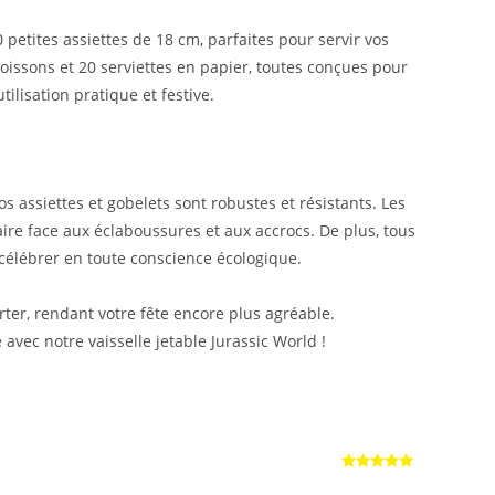
etites assiettes de 18 cm, parfaites pour servir vos
oissons et 20 serviettes en papier, toutes conçues pour
lisation pratique et festive.
s assiettes et gobelets sont robustes et résistants. Les
aire face aux éclaboussures et aux accrocs. De plus, tous
célébrer en toute conscience écologique.
orter, rendant votre fête encore plus agréable.
ec notre vaisselle jetable Jurassic World !
Note
5
sur