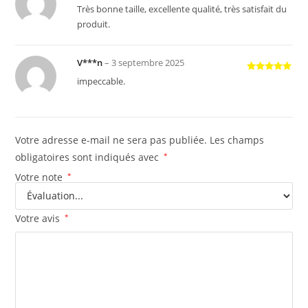
Note
5
sur
Très bonne taille, excellente qualité, très satisfait du
5
produit.
V***n
–
3 septembre 2025
Note
5
sur
impeccable.
5
Votre adresse e-mail ne sera pas publiée.
Les champs
obligatoires sont indiqués avec
*
Votre note
*
Votre avis
*