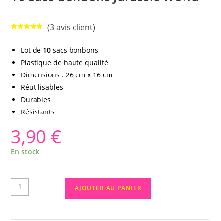
(
3
avis client)
Noté
3
5.00
sur 5
Lot de
10
sacs bonbons
basé sur
Plastique de haute qualité
notations
client
Dimensions : 26 cm x 16 cm
Réutilisables
Durables
Résistants
3,90
€
En stock
AJOUTER AU PANIER