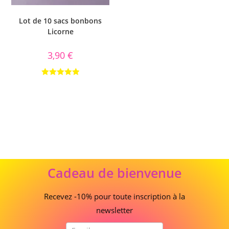
Lot de 10 sacs bonbons
Licorne
3,90
€
Note
5.00
sur 5
Cadeau
Cadeau de bienvenue
de
bienvenue
Recevez -10% pour toute inscription à la
newsletter