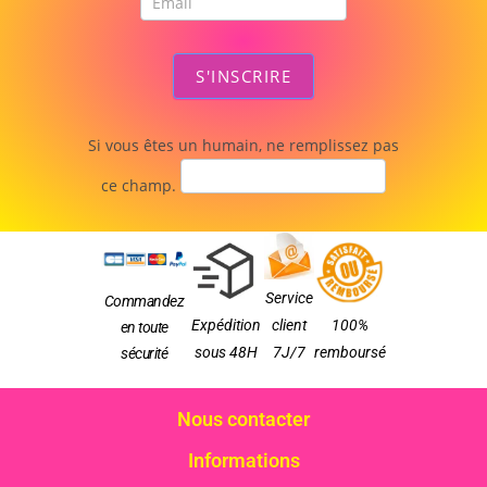
S'INSCRIRE
Si vous êtes un humain, ne remplissez pas
ce champ.
Service
Commandez
Expédition
client
100%
en toute
sous 48H
7J/7
remboursé
sécurité
Nous contacter
Informations