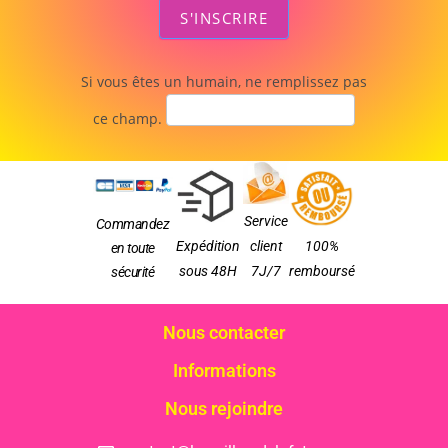
S'INSCRIRE
Si vous êtes un humain, ne remplissez pas
ce champ.
Service
Commandez
Expédition
client
100%
en toute
sous 48H
7J/7
remboursé
sécurité
Nous contacter
Informations
Nous rejoindre