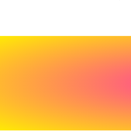
Cadeau
de
bienvenue