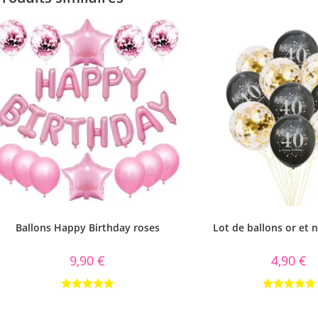
Ballons Happy Birthday roses
Lot de ballons or et n
9,90
€
4,90
€
Note
5.00
Note
5.00
sur 5
sur 5