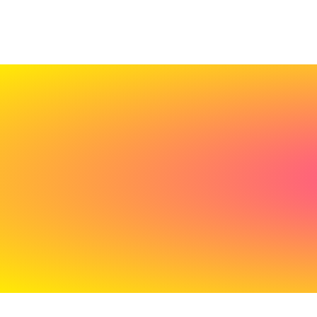
Cadeau
de
bienvenue