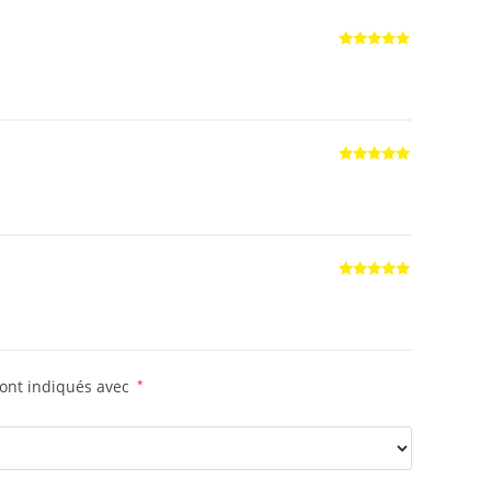
Note
5
sur
5
Note
5
sur
5
Note
5
sur
5
sont indiqués avec
*