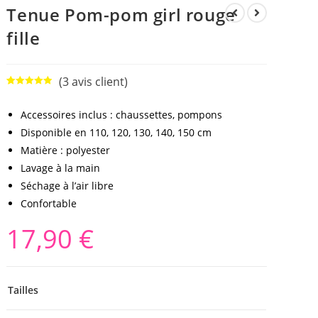
Tenue Pom-pom girl rouge
fille
(
3
avis client)
Noté
3
5.00
sur 5
Accessoires inclus : chaussettes, pompons
basé sur
Disponible en 110, 120, 130, 140, 150 cm
notations
client
Matière : polyester
Lavage à la main
Séchage à l’air libre
Confortable
17,90
€
Tailles