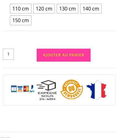
110 cm
120 cm
130 cm
140 cm
150 cm
AJOUTER AU PANIER