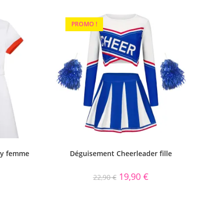
PROMO !
xy femme
Déguisement Cheerleader fille
19,90
€
22,90
€