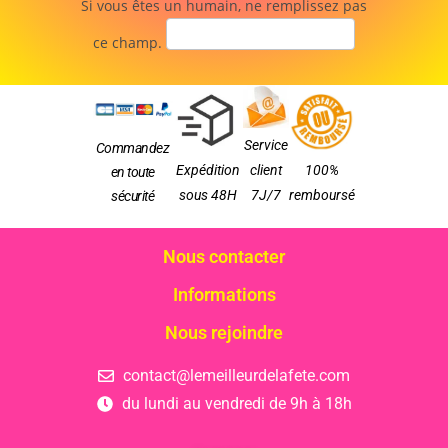
Si vous êtes un humain, ne remplissez pas
ce champ.
Service
Commandez
Expédition
client
100%
en toute
sous 48H
7J/7
remboursé
sécurité
Nous contacter
Informations
Nous rejoindre
contact@lemeilleurdelafete.com
du lundi au vendredi de 9h à 18h