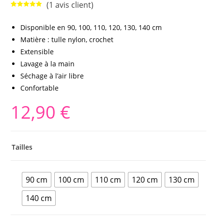
(
1
avis client)
Noté
1
5.00
sur 5
Disponible en 90, 100, 110, 120, 130, 140 cm
basé sur
Matière : tulle nylon, crochet
notation
client
Extensible
Lavage à la main
Séchage à l’air libre
Confortable
12,90
€
Tailles
90 cm
100 cm
110 cm
120 cm
130 cm
140 cm