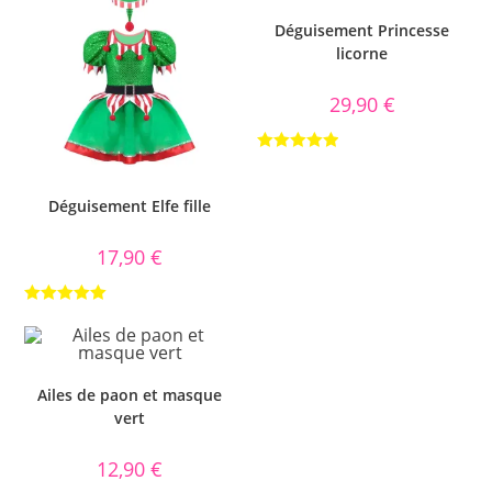
Déguisement Princesse
licorne
29,90
€
Note
5.00
sur 5
Déguisement Elfe fille
17,90
€
Note
5.00
sur 5
Ailes de paon et masque
vert
12,90
€