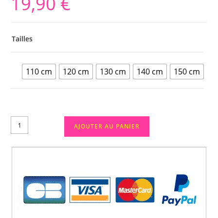
19,90
€
Tailles
110 cm
120 cm
130 cm
140 cm
150 cm
AJOUTER AU PANIER