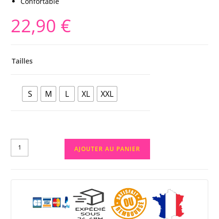
Confortable
22,90
€
Tailles
S
M
L
XL
XXL
AJOUTER AU PANIER