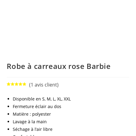
Robe à carreaux rose Barbie
(
1
avis client)
Noté
1
5.00
sur 5
Disponible en S, M, L, XL, XXL
basé sur
Fermeture éclair au dos
notation
client
Matière : polyester
Lavage à la main
Séchage à l’air libre