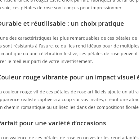
a soie, ces pétales de rose sont conçus pour impressionner.
Durable et réutilisable : un choix pratique
’une des caractéristiques les plus remarquables de ces pétales de ro
ls sont résistants à l’usure, ce qui les rend idéaux pour de multipl
omantique ou une célébration festive, ces pétales de rose peuvent ê
irer le meilleur parti de votre investissement.
Couleur rouge vibrante pour un impact visuel 
a couleur rouge vif de ces pétales de rose artificiels ajoute un attra
pparence réaliste captivera à coup sûr vos invités, créant une atm
n chemin romantique ou utilisez-les dans des compositions florales
Parfait pour une variété d’occasions
a polyvalence de ces pétales de rose en polyester les rend adapté