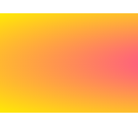
Cadeau
de
bienvenue