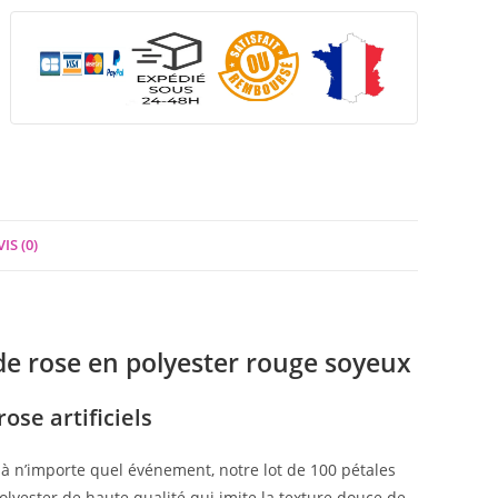
IS (0)
 de rose en polyester rouge soyeux
se artificiels
à n’importe quel événement, notre lot de 100 pétales
 polyester de haute qualité qui imite la texture douce de