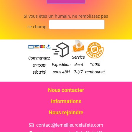
Si vous êtes un humain, ne remplissez pas
ce champ.
Service
Commandez
Expédition
client
100%
en toute
sous 48H
7J/7
remboursé
sécurité
Nous contacter
Informations
Nous rejoindre
contact@lemeilleurdelafete.com