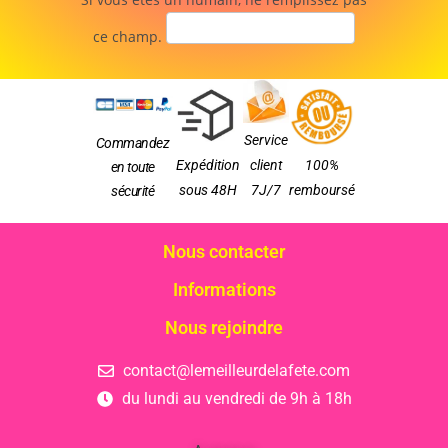
ce champ.
Service
Commandez
Expédition
client
100%
en toute
sous 48H
7J/7
remboursé
sécurité
Nous contacter
Informations
Nous rejoindre
contact@lemeilleurdelafete.com
du lundi au vendredi de 9h à 18h