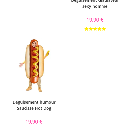
Déguisement Gladiateur
sexy homme
19,90
€
Note
5.00
sur 5
Déguisement humour
Saucisse Hot Dog
19,90
€