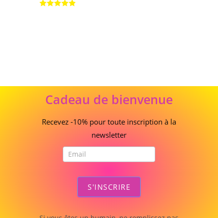
Note
5.00
sur 5
Cadeau
Cadeau de bienvenue
de
bienvenue
Recevez -10% pour toute inscription à la
newsletter
S'INSCRIRE
Si vous êtes un humain, ne remplissez pas