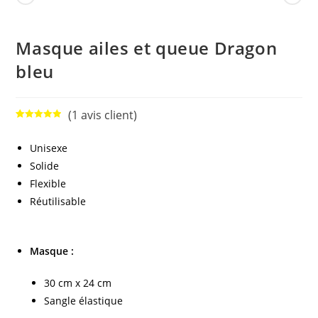
Masque ailes et queue Dragon
bleu
(
1
avis client)
Noté
1
5.00
sur 5
Unisexe
basé sur
Solide
notation
client
Flexible
Réutilisable
Masque :
30 cm x 24 cm
Sangle élastique