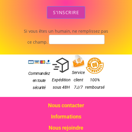
S'INSCRIRE
Si vous êtes un humain, ne remplissez pas
ce champ.
Service
Commandez
Expédition
client
100%
en toute
sous 48H
7J/7
remboursé
sécurité
Nous contacter
Informations
Nous rejoindre