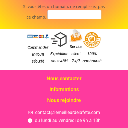
Si vous êtes un humain, ne remplissez pas
ce champ.
Service
Commandez
Expédition
client
100%
en toute
sous 48H
7J/7
remboursé
sécurité
Nous contacter
Informations
Nous rejoindre
contact@lemeilleurdelafete.com
du lundi au vendredi de 9h à 18h