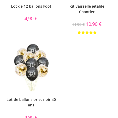
Lot de 12 ballons Foot
Kit vaisselle jetable
Chantier
4,90
€
10,90
€
11,90
€
Note
5.00
sur 5
Lot de ballons or et noir 40
ans
4,90
€