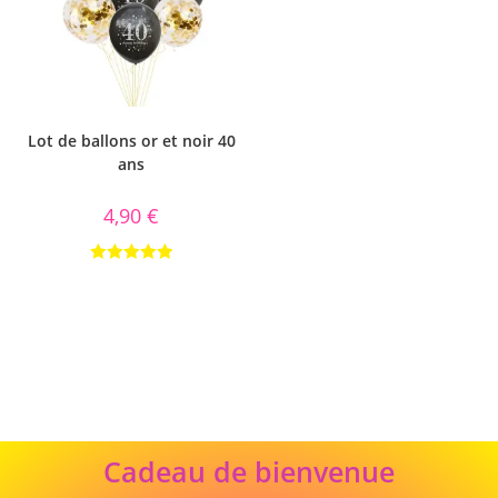
Lot de ballons or et noir 40
ans
4,90
€
Note
5.00
sur 5
Cadeau
Cadeau de bienvenue
de