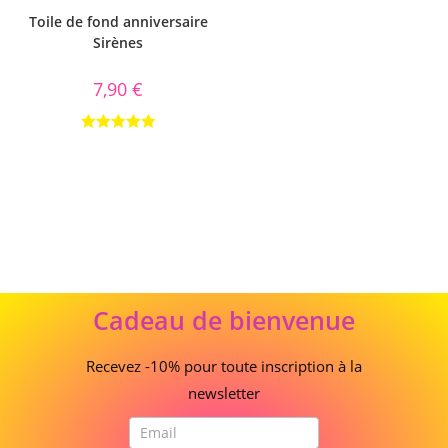
Toile de fond anniversaire
Sirènes
7,90
€
Note
5.00
sur 5
Cadeau
Cadeau de bienvenue
de
bienvenue
Recevez -10% pour toute inscription à la
newsletter