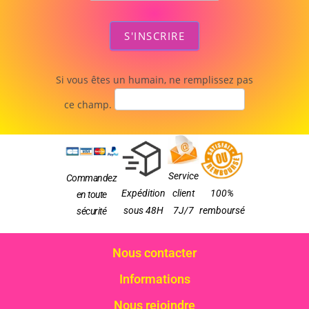
S'INSCRIRE
Si vous êtes un humain, ne remplissez pas
ce champ.
Service
Commandez
Expédition
client
100%
en toute
sous 48H
7J/7
remboursé
sécurité
Nous contacter
Informations
Nous rejoindre