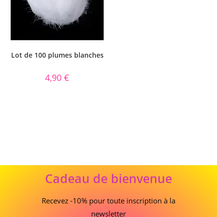
Lot de 100 plumes blanches
4,90
€
Cadeau
Cadeau de bienvenue
de
bienvenue
Recevez -10% pour toute inscription à la
newsletter