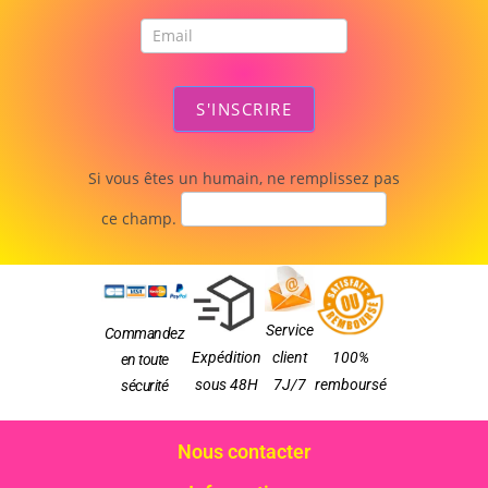
S'INSCRIRE
Si vous êtes un humain, ne remplissez pas
ce champ.
Service
Commandez
Expédition
client
100%
en toute
sous 48H
7J/7
remboursé
sécurité
Nous contacter