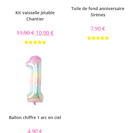
Toile de fond anniversaire
Kit vaisselle jetable
Sirènes
Chantier
7,90
€
11,90
€
10,90
€
Note
5.00
Note
5.00
sur 5
sur 5
Ballon chiffre 1 arc en ciel
4,90
€