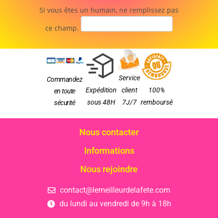
Si vous êtes un humain, ne remplissez pas
ce champ.
Service
Commandez
Expédition
client
100%
en toute
sous 48H
7J/7
remboursé
sécurité
Nous contacter
Informations
Nous rejoindre
contact@lemeilleurdelafete.com
du lundi au vendredi de 9h à 18h