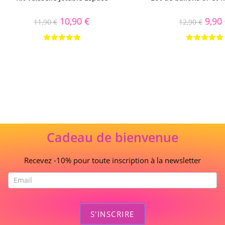
10,90
€
9,90
11,90
€
12,90
€
Note
5.00
Note
5.00
sur 5
sur 5
Cadeau de bienvenue
Recevez -10% pour toute inscription à la newsletter
S'INSCRIRE