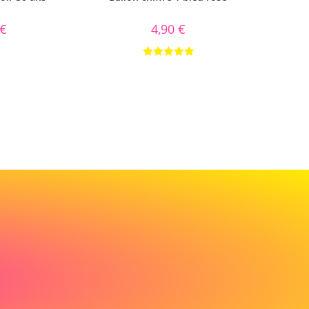
€
4,90
€
Note
5.00
sur 5