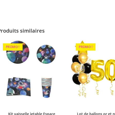
Produits similaires
PROMO !
PROMO !
Kit vaisselle jetable Espace
Lot de ballons or et n