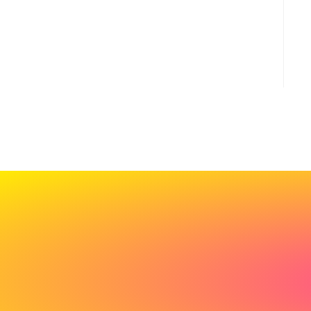
Cadeau
de
bienvenue