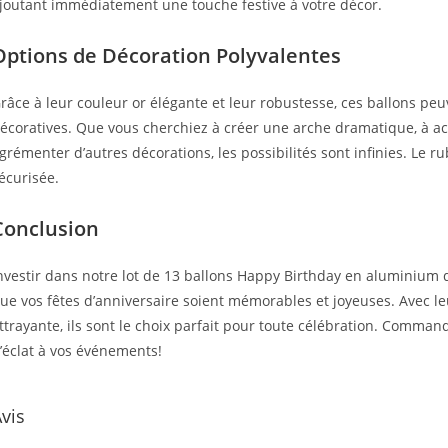
joutant immédiatement une touche festive à votre décor.
Options de Décoration Polyvalentes
râce à leur couleur or élégante et leur robustesse, ces ballons peu
écoratives. Que vous cherchiez à créer une arche dramatique, à a
grémenter d’autres décorations, les possibilités sont infinies. Le r
écurisée.
Conclusion
nvestir dans notre lot de 13 ballons Happy Birthday en aluminium d
ue vos fêtes d’anniversaire soient mémorables et joyeuses. Avec leur
ttrayante, ils sont le choix parfait pour toute célébration. Comman
’éclat à vos événements!
vis