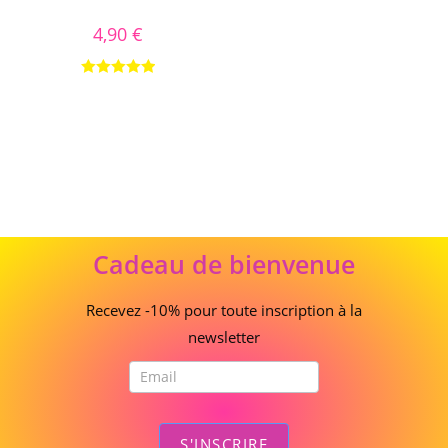
4,90
€
Note
5.00
sur 5
Cadeau
Cadeau de bienvenue
de
bienvenue
Recevez -10% pour toute inscription à la
newsletter
S'INSCRIRE