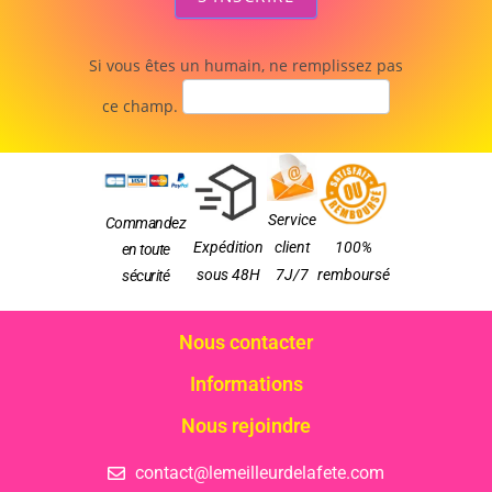
Si vous êtes un humain, ne remplissez pas
ce champ.
Service
Commandez
Expédition
client
100%
en toute
sous 48H
7J/7
remboursé
sécurité
Nous contacter
Informations
Nous rejoindre
contact@lemeilleurdelafete.com