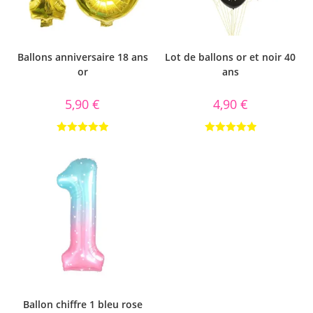
Ballons anniversaire 18 ans
Lot de ballons or et noir 40
or
ans
5,90
€
4,90
€
Note
5.00
Note
5.00
sur 5
sur 5
Ballon chiffre 1 bleu rose