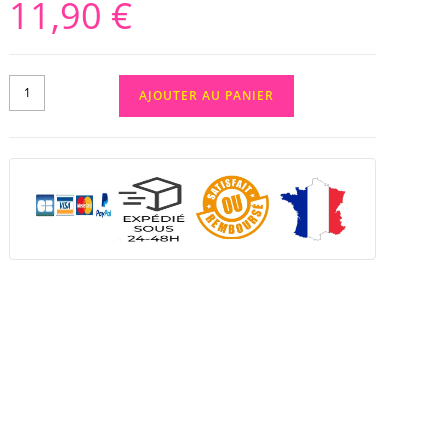
11,90
€
AJOUTER AU PANIER