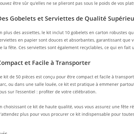
ouvez être sûr qu’elles ne se plieront pas sous le poids de vos plats
Des Gobelets et Serviettes de Qualité Supérie
n plus des assiettes, le kit inclut 10 gobelets en carton robustes q
erviettes en papier sont douces et absorbantes, garantissant que vo
e la fête. Ces serviettes sont également recyclables, ce qui en fai
Compact et Facile à Transporter
e kit de 50 pièces est conçu pour être compact et facile à transpor
arc, ou dans une salle louée, ce kit est pratique à emmener partout
ous sur l’essentiel : profiter de votre célébration.
n choisissant ce kit de haute qualité, vous vous assurez une fête ré
’attendez plus pour vous procurer ce kit indispensable pour toutes 
vis