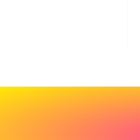
Cadeau
de
bienvenue