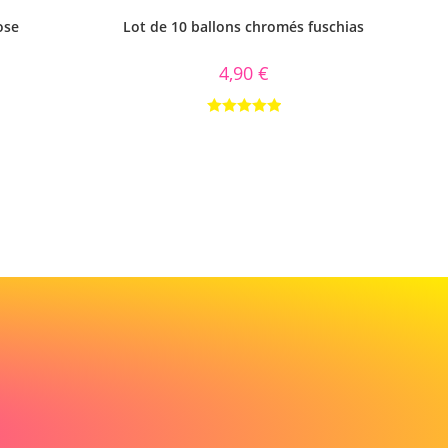
ose
Lot de 10 ballons chromés fuschias
4,90
€
Note
5.00
sur 5