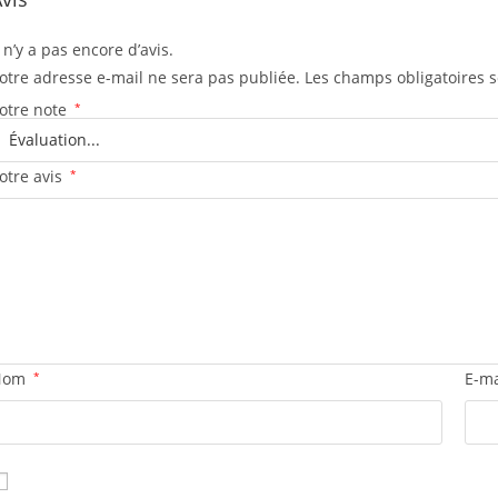
l n’y a pas encore d’avis.
otre adresse e-mail ne sera pas publiée.
Les champs obligatoires 
otre note
*
otre avis
*
Nom
*
E-m