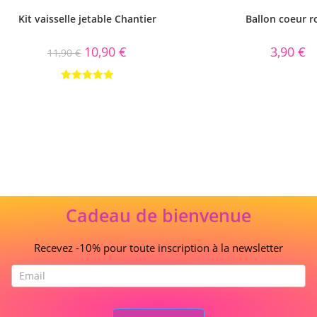
Kit vaisselle jetable Chantier
Ballon coeur r
10,90
€
3,90
€
11,90
€
Note
5.00
sur 5
Cadeau de bienvenue
Recevez -10% pour toute inscription à la newsletter