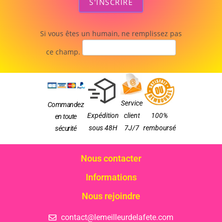
S'INSCRIRE
Si vous êtes un humain, ne remplissez pas
ce champ.
Service
Commandez
Expédition
client
100%
en toute
sous 48H
7J/7
remboursé
sécurité
Nous contacter
Informations
Nous rejoindre
contact@lemeilleurdelafete.com