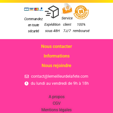
Service
Commandez
Expédition
client
100%
en toute
sous 48H
7J/7
remboursé
sécurité
Nous contacter
Informations
Nous rejoindre
contact@lemeilleurdelafete.com
du lundi au vendredi de 9h à 18h
A propos
CGV
Mentions légales