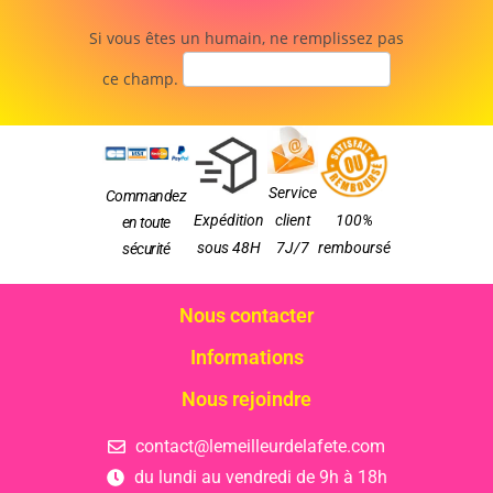
Si vous êtes un humain, ne remplissez pas
ce champ.
Service
Commandez
Expédition
client
100%
en toute
sous 48H
7J/7
remboursé
sécurité
Nous contacter
Informations
Nous rejoindre
contact@lemeilleurdelafete.com
du lundi au vendredi de 9h à 18h