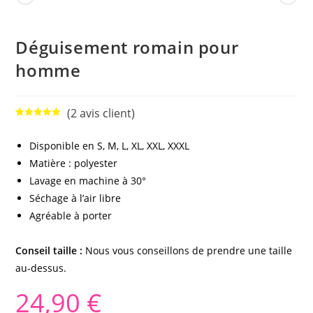
Déguisement romain pour
homme
(
2
avis client)
Noté
2
5.00
sur 5
Disponible en S, M, L, XL, XXL, XXXL
basé sur
Matière : polyester
notations
client
Lavage en machine à 30°
Séchage à l’air libre
Agréable à porter
Conseil taille
:
Nous vous conseillons de prendre une taille
au-dessus.
24,90
€