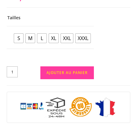
Tailles
S
M
L
XL
XXL
XXXL
AJOUTER AU PANIER