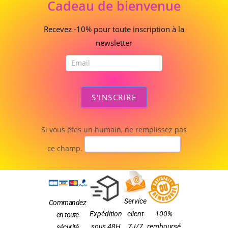
Cadeau de bienvenue
de
bienvenue
Recevez -10% pour toute inscription à la
newsletter
S'INSCRIRE
Si vous êtes un humain, ne remplissez pas
ce champ.
Service
Commandez
Expédition
client
100%
en toute
sous 48H
7J/7
remboursé
sécurité