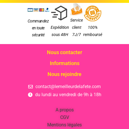
Service
Commandez
Expédition
client
100%
en toute
sous 48H
7J/7
remboursé
sécurité
Nous contacter
Informations
Nous rejoindre
contact@lemeilleurdelafete.com
du lundi au vendredi de 9h à 18h
A propos
CGV
Mentions légales