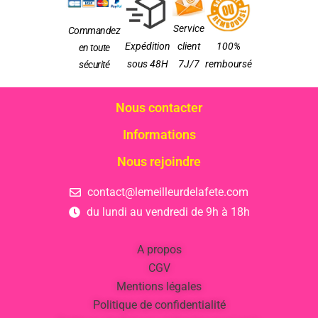
Service
Commandez
Expédition
client
100%
en toute
sous 48H
7J/7
remboursé
sécurité
Nous contacter
Informations
Nous rejoindre
contact@lemeilleurdelafete.com
du lundi au vendredi de 9h à 18h
A propos
CGV
Mentions légales
Politique de confidentialité