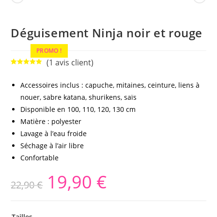
Déguisement Ninja noir et rouge
PROMO !
(
1
avis client)
Noté
1
5.00
sur 5
Accessoires inclus : capuche, mitaines, ceinture, liens à
basé sur
nouer, sabre katana, shurikens, saïs
notation
client
Disponible en 100, 110, 120, 130 cm
Matière : polyester
Lavage à l’eau froide
Séchage à l’air libre
Confortable
19,90
€
22,90
€
Tailles