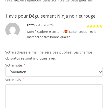
regardez-le s’épanouir dans son rôle de petit guerrier.
1 avis pour
Déguisement Ninja noir et rouge
E***r
–
4 juin 2024
Note
5
sur
Mon fils adore le costume
, La conception et le
5
matériel de très bonne qualité.
Votre adresse e-mail ne sera pas publiée.
Les champs
obligatoires sont indiqués avec
*
Votre note
*
Votre avis
*