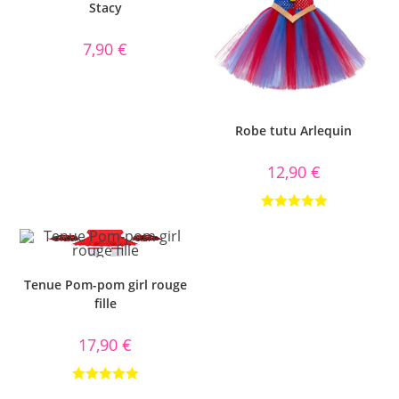
Stacy
7,90
€
Robe tutu Arlequin
12,90
€
Note
5.00
sur 5
Tenue Pom-pom girl rouge
fille
17,90
€
Note
5.00