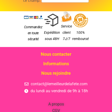
ce champ.
Service
Commandez
Expédition
client
100%
en toute
sous 48H
7J/7
remboursé
sécurité
Nous contacter
Informations
Nous rejoindre
contact@lemeilleurdelafete.com
du lundi au vendredi de 9h à 18h
A propos
CGV