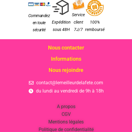
Service
Commandez
Expédition
client
100%
en toute
sous 48H
7J/7
remboursé
sécurité
Nous contacter
Informations
Nous rejoindre
contact@lemeilleurdelafete.com
du lundi au vendredi de 9h à 18h
A propos
CGV
Mentions légales
Politique de confidentialité