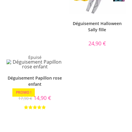
Déguisement Halloween
Sally fille
24,90
€
Épuisé
Déguisement Papillon rose
enfant
PROMO !
14,90
€
17,90
€
Note
5.00
sur 5