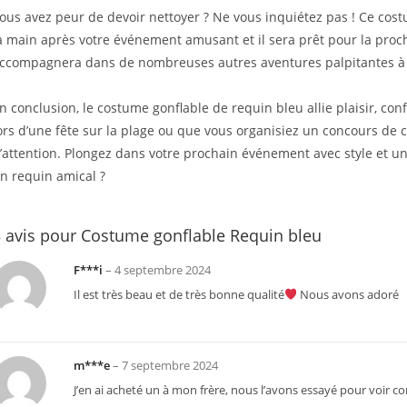
ous avez peur de devoir nettoyer ? Ne vous inquiétez pas ! Ce costum
a main après votre événement amusant et il sera prêt pour la proch
ccompagnera dans de nombreuses autres aventures palpitantes à 
n conclusion, le costume gonflable de requin bleu allie plaisir, conf
ors d’une fête sur la plage ou que vous organisiez un concours de c
’attention. Plongez dans votre prochain événement avec style et un
n requin amical ?
 avis pour
Costume gonflable Requin bleu
F***i
–
4 septembre 2024
Il est très beau et de très bonne qualité
Nous avons adoré
m***e
–
7 septembre 2024
J’en ai acheté un à mon frère, nous l’avons essayé pour voir co