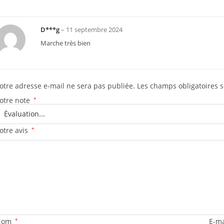
D***g
–
11 septembre 2024
Marche très bien
otre adresse e-mail ne sera pas publiée.
Les champs obligatoires 
otre note
*
otre avis
*
Nom
*
E-m