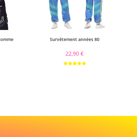
 homme
Survêtement années 80
22,90
€
Note
5.00
sur 5