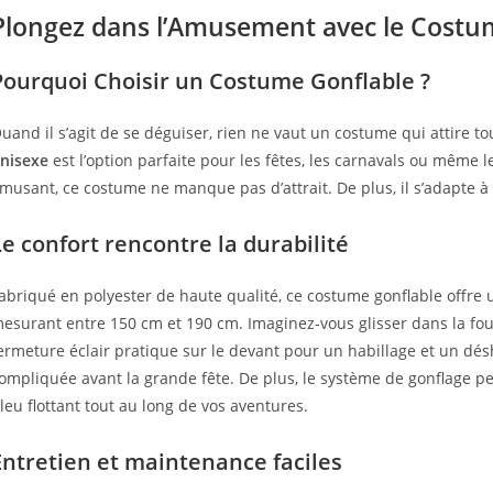
Plongez dans l’Amusement avec le Costum
Pourquoi Choisir un Costume Gonflable ?
uand il s’agit de se déguiser, rien ne vaut un costume qui attire to
nisexe
est l’option parfaite pour les fêtes, les carnavals ou même 
musant, ce costume ne manque pas d’attrait. De plus, il s’adapte à t
Le confort rencontre la durabilité
abriqué en polyester de haute qualité, ce costume gonflable offre
esurant entre 150 cm et 190 cm. Imaginez-vous glisser dans la foul
ermeture éclair pratique sur le devant pour un habillage et un désh
ompliquée avant la grande fête. De plus, le système de gonflage p
leu flottant tout au long de vos aventures.
Entretien et maintenance faciles