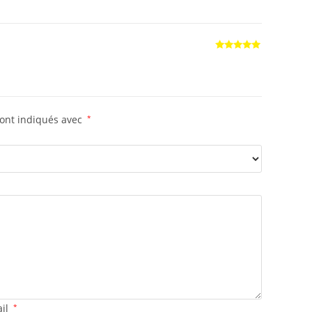
Note
5
sur
5
sont indiqués avec
*
ail
*