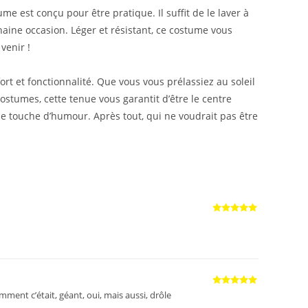
e est conçu pour être pratique. Il suffit de le laver à
aine occasion. Léger et résistant, ce costume vous
venir !
ort et fonctionnalité. Que vous vous prélassiez au soleil
ostumes, cette tenue vous garantit d’être le centre
e touche d’humour. Après tout, qui ne voudrait pas être
Note
5
sur
5
Note
5
sur
mment c’était, géant, oui, mais aussi, drôle
5