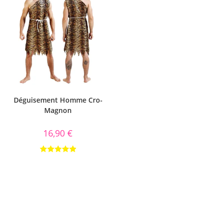
Déguisement Homme Cro-
Magnon
16,90
€
Note
5.00
sur 5