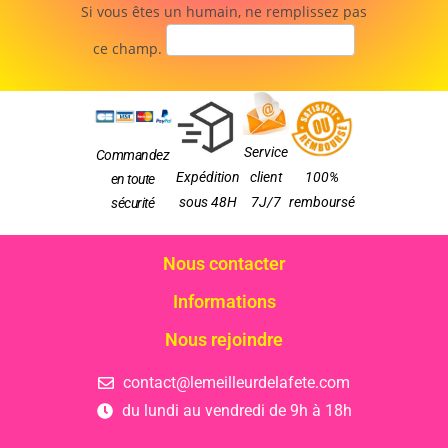
Si vous êtes un humain, ne remplissez pas
ce champ.
Service
Commandez
Expédition
client
100%
en toute
sous 48H
7J/7
remboursé
sécurité
Nous contacter
Informations
Nous rejoindre
contact@lemeilleurdelafete.com
du lundi au vendredi de 9h à 18h