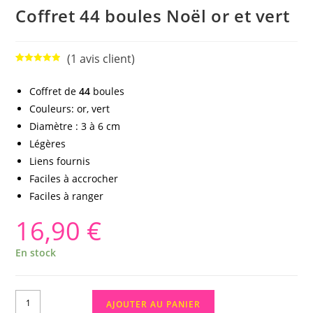
Coffret 44 boules Noël or et vert
(
1
avis client)
Noté
1
5.00
sur 5
Coffret de
44
boules
basé sur
Couleurs: or, vert
notation
client
Diamètre : 3 à 6 cm
Légères
Liens fournis
Faciles à accrocher
Faciles à ranger
16,90
€
En stock
AJOUTER AU PANIER