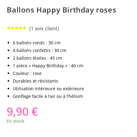
Ballons Happy Birthday roses
(
1
avis client)
Noté
1
5.00
sur 5
6 ballons ronds : 30 cm
basé sur
4 ballons confettis : 30 cm
notation
client
2 ballons étoiles : 45 cm
1 pièce « Happy Birthday » : 40 cm
Couleur : rose
Durables et résistants
Utilisation intérieure ou extérieure
Gonflage facile à l’air ou à l’hélium
9,90
€
En stock