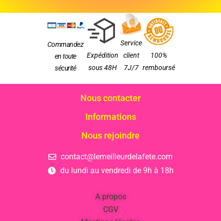
Service
Commandez
Expédition
client
100%
en toute
sous 48H
7J/7
remboursé
sécurité
Nous contacter
Informations
Nous rejoindre
contact@lemeilleurdelafete.com
du lundi au vendredi de 9h à 18h
A propos
CGV