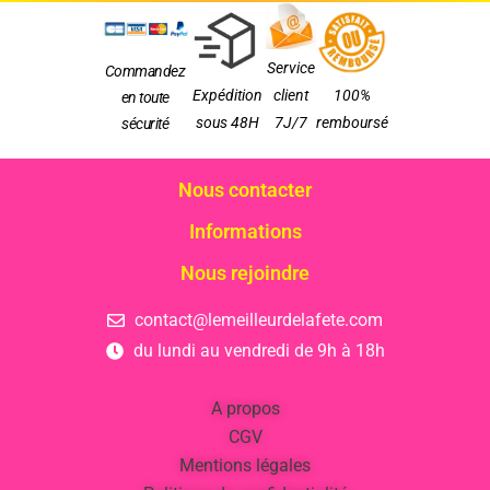
Service
Commandez
Expédition
client
100%
en toute
sous 48H
7J/7
remboursé
sécurité
Nous contacter
Informations
Nous rejoindre
contact@lemeilleurdelafete.com
du lundi au vendredi de 9h à 18h
A propos
CGV
Mentions légales