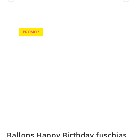
PROMO !
Ballons Happy Birthday fuschias