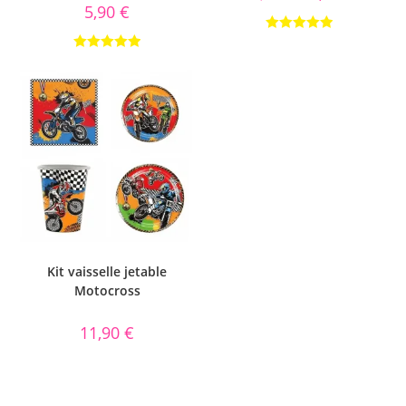
5,90
€
Note
5.00
Note
5.00
sur 5
sur 5
Kit vaisselle jetable
Motocross
11,90
€