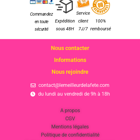
Service
Commandez
Expédition
client
100%
en toute
sous 48H
7J/7
remboursé
sécurité
Nous contacter
Informations
Nous rejoindre
contact@lemeilleurdelafete.com
du lundi au vendredi de 9h à 18h
A propos
CGV
Mentions légales
Politique de confidentialité