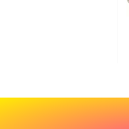
Cadeau
de
bienvenue