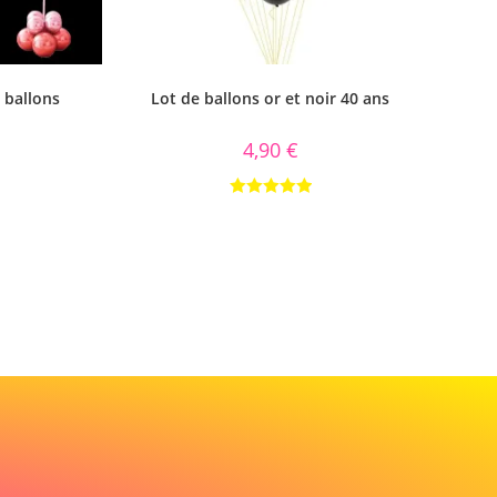
 ballons
Lot de ballons or et noir 40 ans
4,90
€
Note
5.00
sur 5