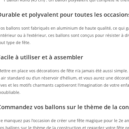
Durable et polyvalent pour toutes les occasion
os ballons sont fabriqués en aluminium de haute qualité, ce qui ga
’intérieur ou à l’extérieur, ces ballons sont conçus pour résister à d
out type de fête.
Facile à utiliser et à assembler
ettre en place vos décorations de fête n’a jamais été aussi simple. 
 air standard ou d’un réservoir d’hélium, et vous aurez une décora
ives et les motifs charmants captiveront l’imagination de votre enf
noubliable.
Commandez vos ballons sur le thème de la cons
e manquez pas l’occasion de créer une fête magique pour le 2e a
os ballons sur le thème de la construction et regardez votre fête p