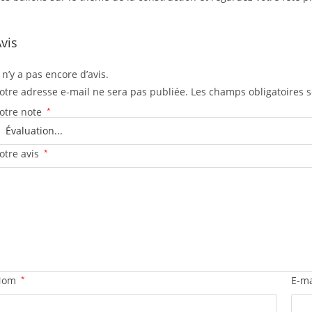
vis
l n’y a pas encore d’avis.
otre adresse e-mail ne sera pas publiée.
Les champs obligatoires 
otre note
*
otre avis
*
Nom
*
E-m