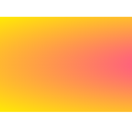
Cadeau
de
bienvenue