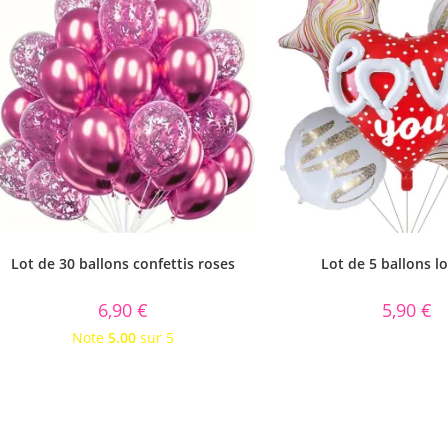
Lot de 30 ballons confettis roses
Lot de 5 ballons l
6,90
€
5,90
€
Note
5.00
sur 5