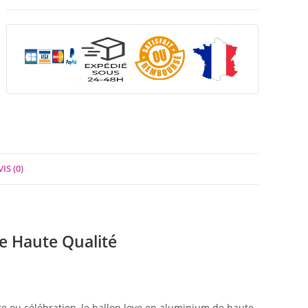
IS (0)
e Haute Qualité
te ou célébration, le ballon love en aluminium de haute