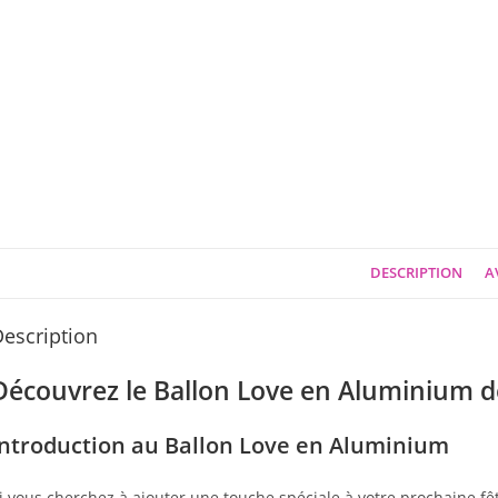
DESCRIPTION
AV
escription
Découvrez le Ballon Love en Aluminium d
Introduction au Ballon Love en Aluminium
i vous cherchez à ajouter une touche spéciale à votre prochaine fê