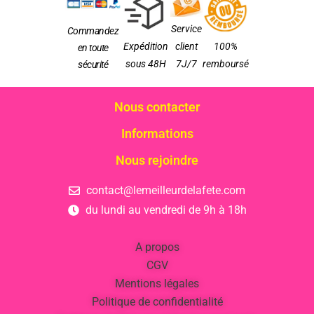
Service
Commandez
Expédition
client
100%
en toute
sous 48H
7J/7
remboursé
sécurité
Nous contacter
Informations
Nous rejoindre
contact@lemeilleurdelafete.com
du lundi au vendredi de 9h à 18h
A propos
CGV
Mentions légales
Politique de confidentialité