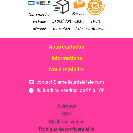
Service
Commandez
Expédition
client
100%
en toute
sous 48H
7J/7
remboursé
sécurité
Nous contacter
Informations
Nous rejoindre
contact@lemeilleurdelafete.com
du lundi au vendredi de 9h à 18h
A propos
CGV
Mentions légales
Politique de confidentialité