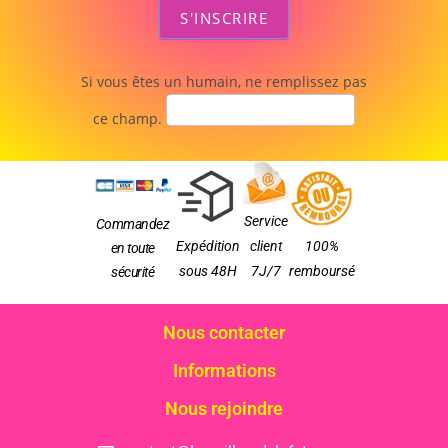
S'INSCRIRE
Si vous êtes un humain, ne remplissez pas
ce champ.
Service
Commandez
Expédition
client
100%
en toute
sous 48H
7J/7
remboursé
sécurité
Nous contacter
Informations
Nous rejoindre